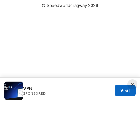
© Speedworlddragway 2026
×
VPN
Visit
SPONSORED
Speedworlddragway Group LLC
100 W 1st Street
Los Angeles, CA, 90013
US
editorial@speedworlddragway.com