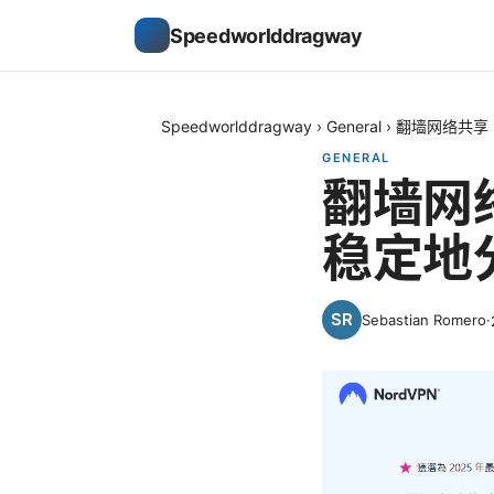
Speedworlddragway
Speedworlddragway
›
General
›
翻墙网络共享
GENERAL
翻墙网
稳定地
Sebastian Romero
·