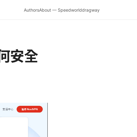
Authors
About — Speedworlddragway
何安全