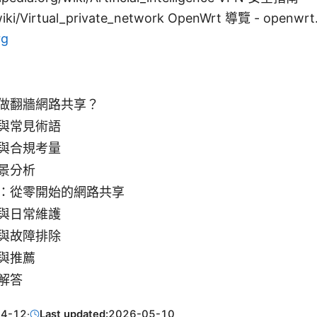
wiki/Virtual_private_network OpenWrt 導覽 - openwrt.
rg
做翻牆網路共享？
與常見術語
與合規考量
景分析
：從零開始的網路共享
與日常維護
與故障排除
與推薦
解答
04-12
·
Last updated:
2026-05-10