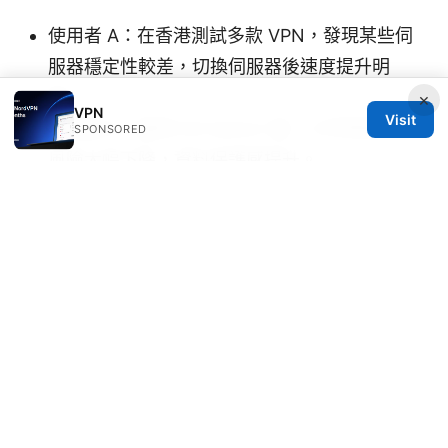
使用者 A：在香港測試多款 VPN，發現某些伺
服器穩定性較差，切換伺服器後速度提升明
顯。
×
VPN
Visit
使用者 B：啟用 Kill Switch 後，工作時段斷線
SPONSORED
風險大幅下降，資料保護感提升。
使用者 C：透過路由器設定 VPN，家中所有裝
置都自動上 VPN，方便又省事。
Sources:
Is surf vpn safe 2026
Edgerouter x sfp vpn setup 2026
免费vpn下载：完整指南、评价与选购要点
Setting up hotspot shield on your router a