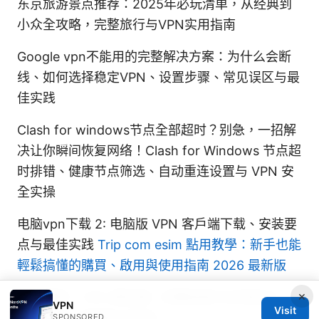
东京旅游景点推荐：2025年必玩清单，从经典到
小众全攻略，完整旅行与VPN实用指南
Google vpn不能用的完整解决方案：为什么会断
线、如何选择稳定VPN、设置步骤、常见误区与最
佳实践
Clash for windows节点全部超时？别急，一招解
决让你瞬间恢复网络！Clash for Windows 节点超
时排错、健康节点筛选、自动重连设置与 VPN 安
全实操
电脑vpn下载 2: 电脑版 VPN 客户端下载、安装要
点与最佳实践
Trip com esim 點用教學：新手也能
輕鬆搞懂的購買、啟用與使用指南 2026 最新版
×
路由器网：VPN 那些事—完整指南与实用技巧，
VPN
Visit
提升家庭上网隐私与安全
SPONSORED