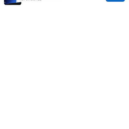
© Speedworlddragway 2026
Speedworlddragway Group LLC
100 W 1st Street
Los Angeles, CA, 90013
US
editorial@speedworlddragway.com
+1-212-555-0168
About
Privacy Policy
Terms of Use