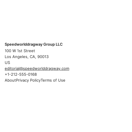
Speedworlddragway Group LLC
100 W 1st Street
Los Angeles, CA, 90013
US
editorial@speedworlddragway.com
+1-212-555-0168
About
Privacy Policy
Terms of Use