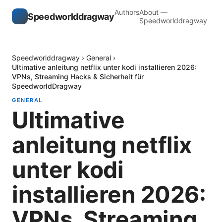
Authors
About —
Speedworlddragway
Speedworlddragway
Speedworlddragway
›
General
›
Ultimative anleitung netflix unter kodi installieren 2026:
VPNs, Streaming Hacks & Sicherheit für
SpeedworldDragway
GENERAL
Ultimative
anleitung netflix
unter kodi
installieren 2026:
VPNs, Streaming