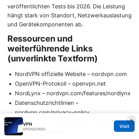
veröffentlichten Tests bis 2026. Die Leistung
hängt stark von Standort, Netzwerkauslastung
und Gerätekomponenten ab.
Ressourcen und
weiterführende Links
(unverlinkte Textform)
NordVPN offizielle Website – nordvpn.com
OpenVPN-Protokoll – openvpn.net
NordLynx – nordvpn.com/features/nordlynx
Datenschutzrichtlinien –
nordvpn.com/privacy-policy
×
Open-Source-Torrent-Clients – qBittorrent
VPN
Visit
SPONSORED
project – qbittorrent.org