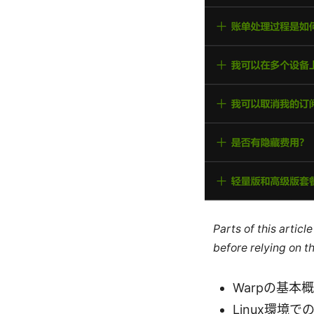
Parts of this artic
before relying on t
Warpの基本
Linux環境