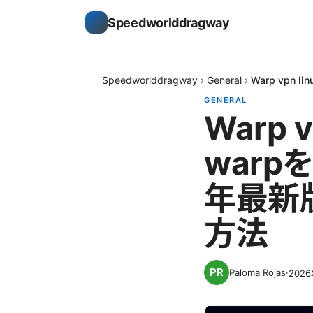
Speedworlddragway
Speedworlddragway
›
General
›
Warp vpn
GENERAL
Warp v
warp
年最新
方法
Paloma Rojas
·
202