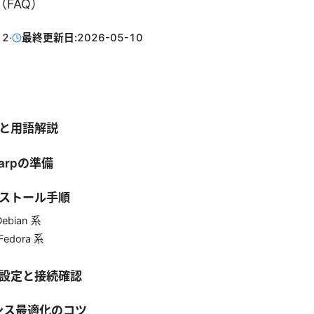
FAQ）
12
·
最終更新日:
2026-05-10
本と用語解説
Warpの準備
ンストール手順
Debian 系
 Fedora 系
本設定と接続確認
ンス最適化のコツ