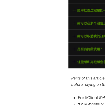
Parts of this artic
before relying on t
FortiCli
7.0系の特徴と