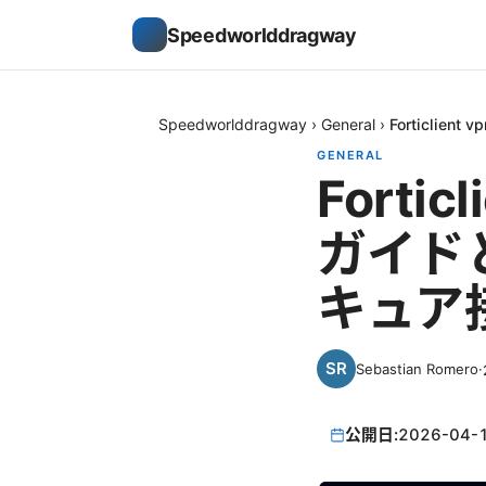
Speedworlddragway
Speedworlddragway
›
General
›
Forticli
GENERAL
Fortic
ガイドと
キュア
Sebastian Romero
·
公開日:
2026-04-