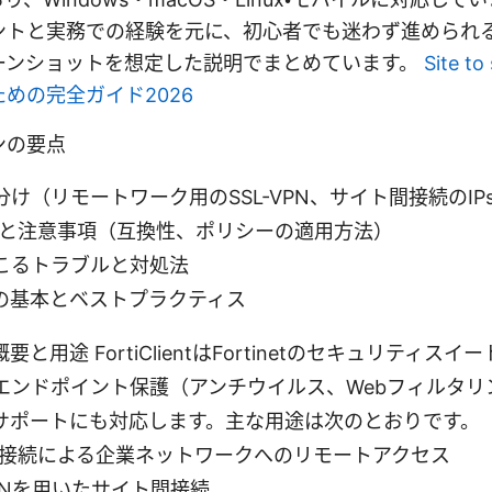
ントと実務での経験を元に、初心者でも迷わず進められ
ーンショットを想定した説明でまとめています。
Site t
めの完全ガイド2026
ンの要点
け（リモートワーク用のSSL-VPN、サイト間接続のIPs
機能と注意事項（互換性、ポリシーの適用方法）
こるトラブルと対処法
の基本とベストプラクティス
ntの概要と用途 FortiClientはFortinetのセキュリティ
エンドポイント保護（アンチウイルス、Webフィルタリ
サポートにも対応します。主な用途は次のとおりです。
VPN接続による企業ネットワークへのリモートアクセス
 VPNを用いたサイト間接続