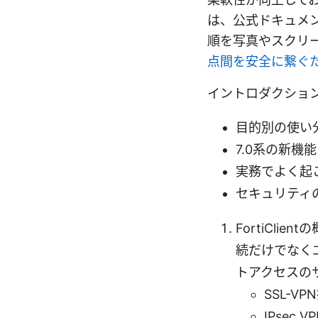
は、公式ドキュメ
順を写真やスクリ
点間を安全に繋ぐた
イントロダクショ
目的別の使い分
7.0系の新
実務でよく起
セキュリティ
FortiClie
続だけでなく
トアクセスの
SSL-
IPsec