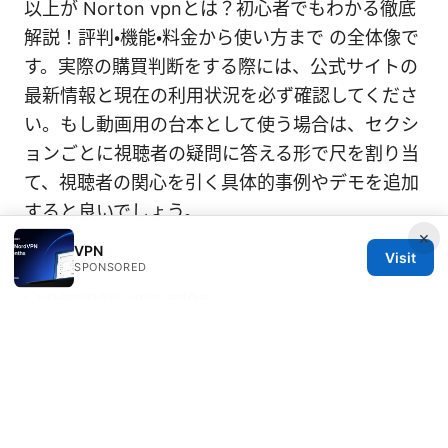
以上が Norton vpnとは？初心者でもわかる徹底
解説！評判・機能・料金から使い方まで の全体像で
す。実際の購買判断をする際には、公式サイトの
最新情報と現在の利用状況を必ず確認してくださ
い。もし動画用の台本として使う場合は、セクシ
ョンごとに視聴者の疑問に答える形で尺を割り当
て、視聴者の関心を引く具体的事例やデモを追加
すると良いでしょう。
×
Sources:
VPN
Visit
SPONSORED
Cyberghost vpn edge
Nordvpn what you need to know about your ip
address and ranges: Everything You Should
Know About IPs, Ranges, and NordVPN
Clash 启用了但是ip地址没有改变成指定国家的排