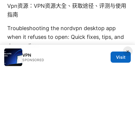
Vpn资源：VPN资源大全、获取途径、评测与使用
指南
Troubleshooting the nordvpn desktop app
when it refuses to open: Quick fixes, tips, and
deeper dives
×
VPN
Visit
SPONSORED
© Speedworlddragway 2026
Speedworlddragway Group LLC
100 W 1st Street
Los Angeles, CA, 90013
US
editorial@speedworlddragway.com