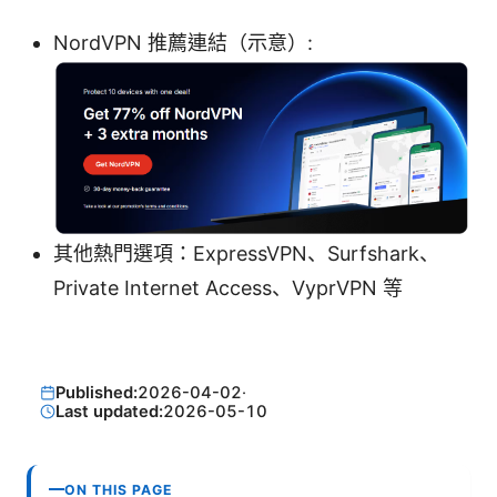
NordVPN 推薦連結（示意）:
其他熱門選項：ExpressVPN、Surfshark、
Private Internet Access、VyprVPN 等
Published:
2026-04-02
·
Last updated:
2026-05-10
ON THIS PAGE