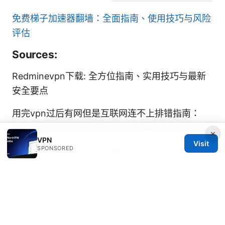
免费梯子加速器翻墙：全面指南、使用技巧与风险
评估
Sources:
Redminevpn下载: 全方位指南、实用技巧与最新
安全要点
用完vpn过后有网但是互联网连不上排错指南：
VPN连接后无法访问互联网的全面解决方案 2026
×
VPN
Visit
SPONSORED
Free online pdf editor sejda 2026
深圳航空值机：新手也能秒懂的完整攻略，包含在
线值机、自助值机、座位选择、行李规定、安检流
程、登机要点以及旅途中的VPN隐私与机上网络提
示