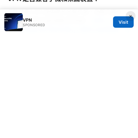
多數付費 VPN 提供跨平台客戶端，免費方案也
×
VPN
有，但需留意功能與穩定性差異。
免费vpn下载：
Visit
SPONSORED
2026年最安全好用的免费vpn推荐与使用教程，深
入对比与实用指南
哪些地區的節點更適合日常使用？
通常選擇離你實際位置較近的伺服器，能提供較低
延遲與更穩定的連線。
Sources:
Best vpn for tivimate stream without limits:
Ultimate Guide to Unblock, Stream, and Secure
Your IPTV
苯丙素 esim：数字sim卡革命与未来趋势全解析