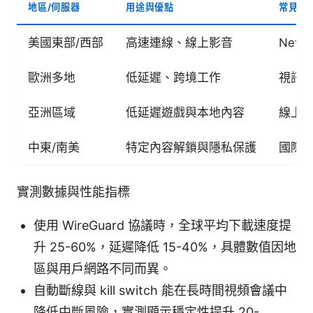
地區/伺服器
用途與優點
常見用
美國東部/西部
高速連線、線上影音
Netf
歐洲多地
低延遲、跨境工作
視訊
亞洲區域
低延遲遊戲與本地內容
線上
中東/南美
特定內容解鎖與隱私保護
國際
實測數據與性能指標
使用 WireGuard 協議時，全球平均下載速度提
升 25-60%，延遲降低 15-40%，具體數值因地
區與用戶網路不同而異。
自動斷線與 kill switch 能在長時間視頻會議中
降低中斷風險，實測顯示穩定性提升 20-