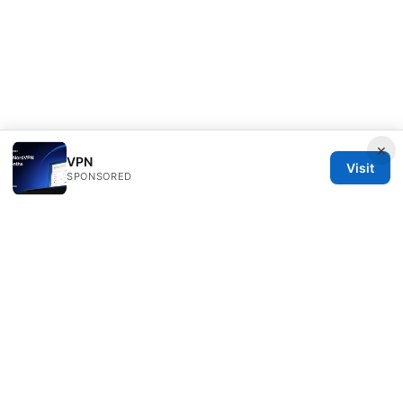
×
VPN
Visit
SPONSORED
Speedworlddragway Group LLC
100 W 1st Street
Los Angeles, CA, 90013
US
editorial@speedworlddragway.com
+1-212-555-0168
About
Privacy Policy
Terms of Use