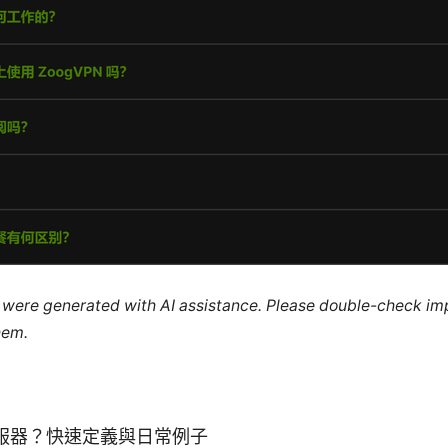
le were generated with AI assistance. Please double-check im
hem.
服器？快速定義與日常例子