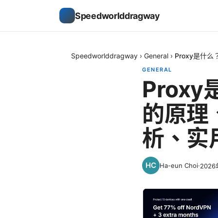
Speedworlddragway
Speedworlddragway
›
General
›
Proxy是
GENERAL
Pro
的原理
析、实
Ha-eun Choi
·
202