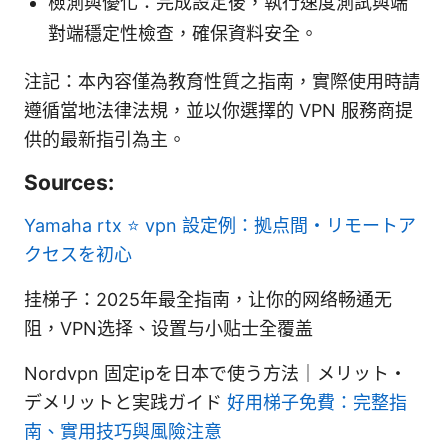
檢測與優化：完成設定後，執行速度測試與端
對端穩定性檢查，確保資料安全。
注記：本內容僅為教育性質之指南，實際使用時請
遵循當地法律法規，並以你選擇的 VPN 服務商提
供的最新指引為主。
Sources:
Yamaha rtx ⭐ vpn 設定例：拠点間・リモートア
クセスを初心
挂梯子：2025年最全指南，让你的网络畅通无
阻，VPN选择、设置与小贴士全覆盖
Nordvpn 固定ipを日本で使う方法｜メリット・
デメリットと実践ガイド
好用梯子免費：完整指
南、實用技巧與風險注意