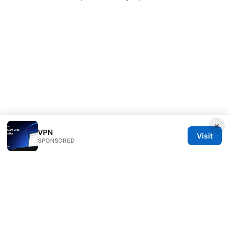
×
VPN
Visit
SPONSORED
Speedworlddragway Group LLC
100 W 1st Street
Los Angeles, CA, 90013
US
editorial@speedworlddragway.com
+1-212-555-0168