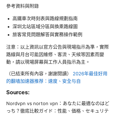
參考資料與附錄
高鐵車次時刻表與路線規劃指南
深圳北站區域分區與換乘路線圖
旅客常見問題解答與實務操作範例
注意：以上資訊以官方公告與現場指示為準，實際
路線與月台可能因維修、客流、天候等因素而變
動，請以現場屏幕與工作人員指示為主。
（已結束所有內容，謝謝閱讀）
2026年最佳好用
的翻墙加速器推荐：速度、安全与自
Sources:
Nordvpn vs norton vpn：あなたに最適なのはど
っち？徹底比較ガイド：性能、価格、セキュリテ