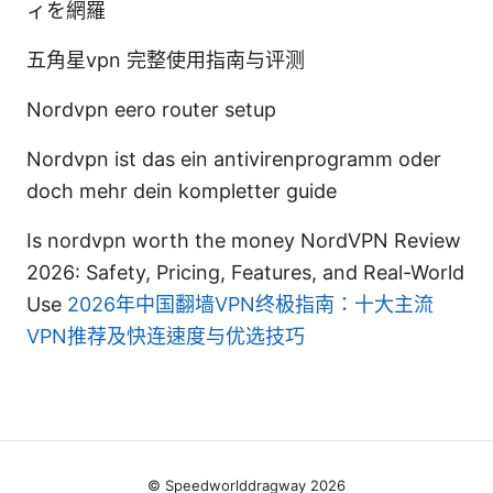
ィを網羅
五角星vpn 完整使用指南与评测
Nordvpn eero router setup
Nordvpn ist das ein antivirenprogramm oder
doch mehr dein kompletter guide
Is nordvpn worth the money NordVPN Review
2026: Safety, Pricing, Features, and Real-World
Use
2026年中国翻墙VPN终极指南：十大主流
VPN推荐及快连速度与优选技巧
© Speedworlddragway 2026