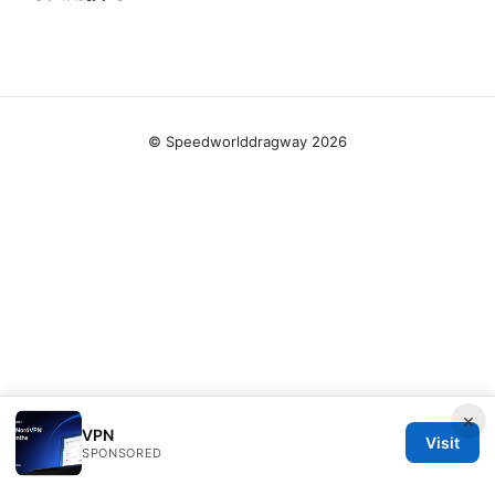
© Speedworlddragway 2026
×
VPN
Visit
SPONSORED