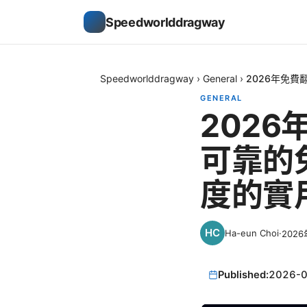
Speedworlddragway
Speedworlddragway
›
General
›
2026年免
GENERAL
202
可靠的
度的實
Ha-eun Choi
·
202
Published:
2026-