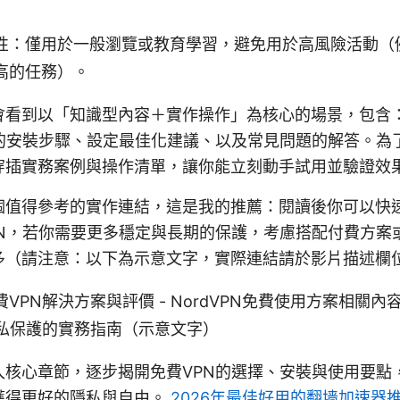
性：僅用於一般瀏覽或教育學習，避免用於高風險活動（
高的任務）。
會看到以「知識型內容＋實作操作」為核心的場景，包含
置的安裝步驟、設定最佳化建議、以及常見問題的解答。為
穿插實務案例與操作清單，讓你能立刻動手試用並驗證效
個值得參考的實作連結，這是我的推薦：閱讀後你可以快
PN，若你需要更多穩定與長期的保護，考慮搭配付費方案
多（請注意：以下為示意文字，實際連結請於影片描述欄
VPN解決方案與評價 - NordVPN免費使用方案相關
隱私保護的實務指南（示意文字）
入核心章節，逐步揭開免費VPN的選擇、安裝與使用要點
獲得更好的隱私與自由。
2026年最佳好用的翻墙加速器