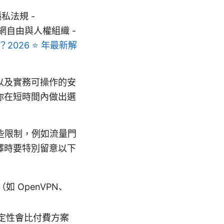
地區隱私法規 -
g, 互聯網自由與人權組織 -
2026 ⭐ 年最新解
以及實務可操作的安
你在短時間內做出選
些限制，例如流量門
擇時要特別留意以下
 OpenVPN、
定性會比付費方案