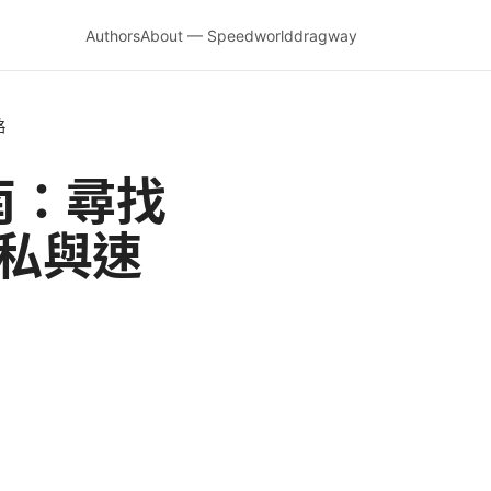
Authors
About — Speedworlddragway
略
南：尋找
隱私與速