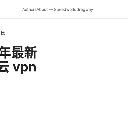
Authors
About — Speedworlddragway
对比
 年最新
 vpn