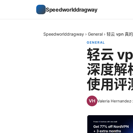
Speedworlddragway
Speedworlddragway
›
General
›
轻云 vpn 
GENERAL
轻云 v
深度解
使用评
Valeria Hernandez
·