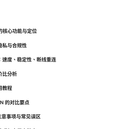
pn 的核心功能与定位
、隐私与合规性
测：速度、稳定性、断线重连
性价比分析
用教程
VPN 的对比要点
的注意事项与常见误区