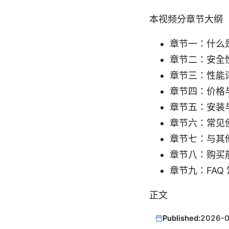
本视频分章节大纲
章节一：什么是
章节二：安全
章节三：性能
章节四：价格
章节五：安装
章节六：常见
章节七：与其他
章节八：购买
章节九：FAQ
正文
Published:
2026-