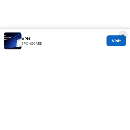
×
VPN
Visit
SPONSORED
Speedworlddragway Group LLC
100 W 1st Street
Los Angeles, CA, 90013
US
editorial@speedworlddragway.com
+1-212-555-0168
About
Privacy Policy
Terms of Use