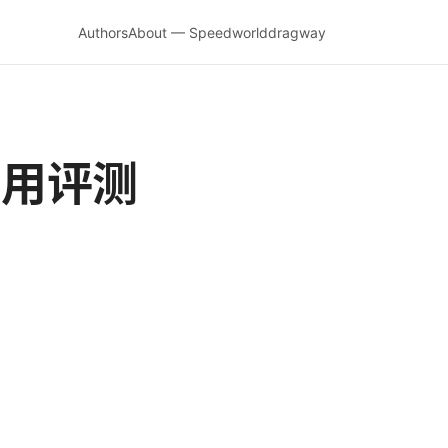
Authors
About — Speedworlddragway
实用评测