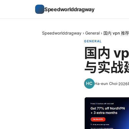
Speedworlddragway
Speedworlddragway
›
General
›
国内 vpn 
GENERAL
国内 
与实战
Ha-eun Choi
·
202