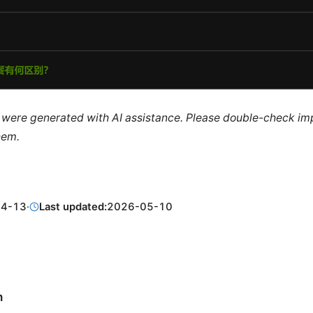
le were generated with AI assistance. Please double-check im
hem.
04-13
·
Last updated:
2026-05-10
n