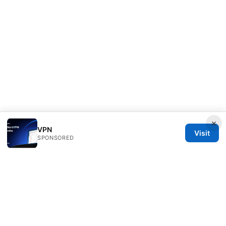
×
VPN
Visit
SPONSORED
Speedworlddragway Group LLC
100 W 1st Street
Los Angeles, CA, 90013
US
editorial@speedworlddragway.com
+1-212-555-0168