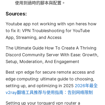
使用到過時的腳本與配置。
Sources:
Youtube app not working with vpn heres how
to fix it: VPN Troubleshooting for YouTube
App, Streaming, and Access
The Ultimate Guide How To Create A Thriving
Discord Community Server With Ease: Growth,
Setup, Moderation, And Engagement
Best vpn edge for secure remote access and
edge computing: ultimate guide to choosing,
setting up, and optimizing in 2025
2026年最全
v2ray翻墙工具推荐与使用指南：告别网络限制
Setting up your torguard vpn router a