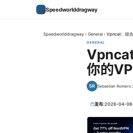
Speedworlddragway
Speedworlddragway
›
General
›
Vpncat：
GENERAL
Vpn
你的V
Sebastian Romero
·
发布:
2026-04-06