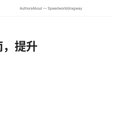
Authors
About — Speedworlddragway
南，提升