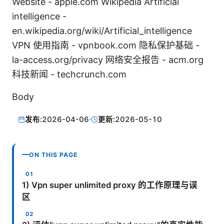
Website - apple.com Wikipedia Artificial
intelligence -
en.wikipedia.org/wiki/Artificial_intelligence
VPN 使用指南 - vpnbook.com 隐私保护基础 -
la-access.org/privacy 网络安全报告 - acm.org
科技新闻 - techcrunch.com
Body
发布:
2026-04-06
·
更新:
2026-05-10
ON THIS PAGE
1) Vpn super unlimited proxy 的工作原理与误
区