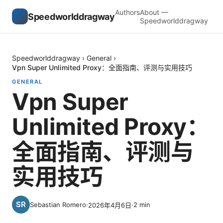
Authors
About —
Speedworlddragway
Speedworlddragway
Speedworlddragway
›
General
›
Vpn Super Unlimited Proxy：全面指南、评测与实用技巧
GENERAL
Vpn Super
Unlimited Proxy：
全面指南、评测与
实用技巧
Sebastian Romero
·
·
2
min
2026年4月6日