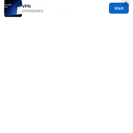
×
and How to Fix It
Vpnexpress: 全方位VPN教育
VPN
Visit
指南，提升隐私与上网自由
SPONSORED
Esim卡 ptt：2025年最新指南，讓你告別實體sim
卡的麻煩 VPN 與 隱私保護完整攻略
Le migliori vpn con port forwarding nel 2026 la
guida completa
© Speedworlddragway 2026
Speedworlddragway Group LLC
100 W 1st Street
Los Angeles, CA, 90013