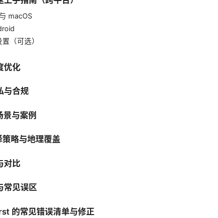
 与 macOS
roid
设置（可选）
度优化
隐私与合规
用场景与案例
选择策略与地理覆盖
与对比
巧与常见误区
turst 的常见错误清单与修正