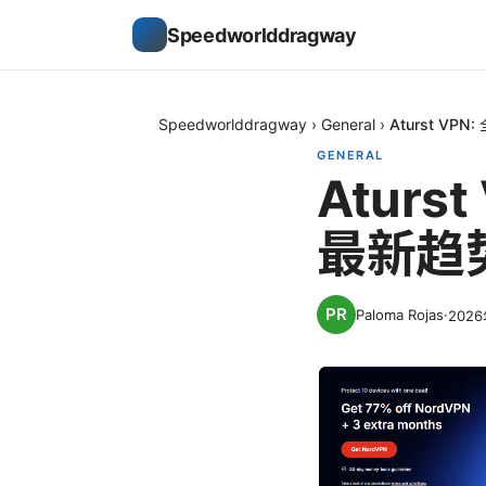
Speedworlddragway
Speedworlddragway
›
General
›
Aturst V
GENERAL
Atur
最新趋
Paloma Rojas
·
202