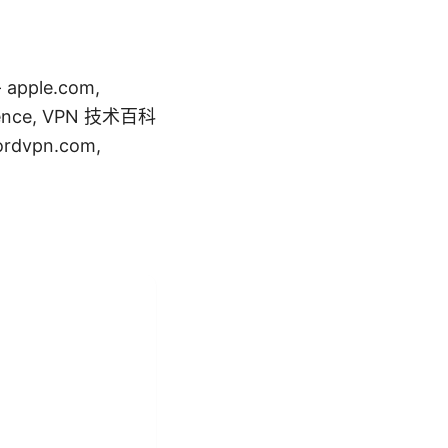
ple.com,
elligence, VPN 技术百科
ordvpn.com,