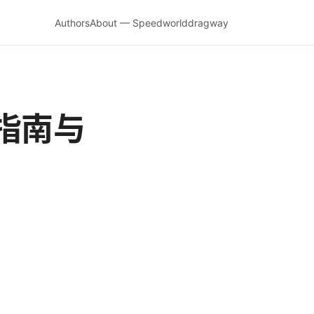
Authors
About — Speedworlddragway
用指南与