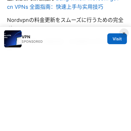
cn VPNs 全面指南：快速上手与实用技巧
Nordvpnの料金更新をスムーズに行うための完全
ガイド
×
VPN
Visit
中国 vp 免费：完整指南、实用推荐与常见问题解
SPONSORED
答
© Speedworlddragway 2026
Speedworlddragway Group LLC
100 W 1st Street
Los Angeles, CA, 90013
US