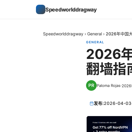
Speedworlddragway
Speedworlddragway
›
General
›
2026年中国
GENERAL
202
翻墙指
Paloma Rojas
·
202
发布:
2026-04-03