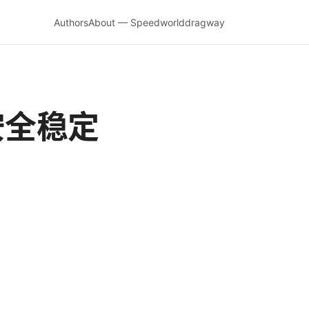
Authors
About — Speedworlddragway
安全稳定