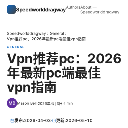
Authors
About —
Speedworlddragway
Speedworlddragway
Speedworlddragway
›
General
›
Vpn推荐pc：2026年最新pc端最佳vpn指南
GENERAL
Vpn推荐pc：2026
年最新pc端最佳
vpn指南
Mason Bell
·
·
1
min
2026年4月3日
发布:
2026-04-03
·
更新:
2026-05-10