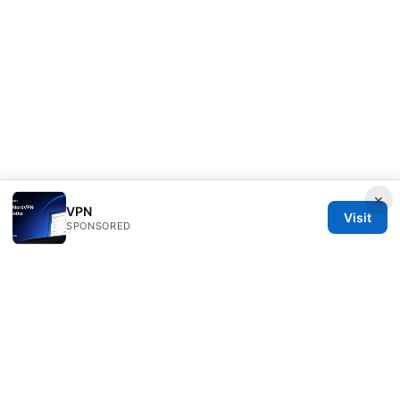
×
VPN
Visit
SPONSORED
Speedworlddragway Group LLC
100 W 1st Street
Los Angeles, CA, 90013
US
editorial@speedworlddragway.com
+1-212-555-0168
About
Privacy Policy
Terms of Use