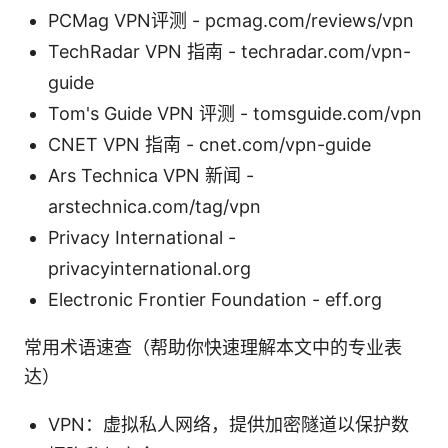
PCMag VPN评测 - pcmag.com/reviews/vpn
TechRadar VPN 指南 - techradar.com/vpn-
guide
Tom's Guide VPN 评测 - tomsguide.com/vpn
CNET VPN 指南 - cnet.com/vpn-guide
Ars Technica VPN 新闻 -
arstechnica.com/tag/vpn
Privacy International -
privacyinternational.org
Electronic Frontier Foundation - eff.org
常用术语速查（帮助你快速理解本文中的专业表
达）
VPN：虚拟私人网络，提供加密隧道以保护数