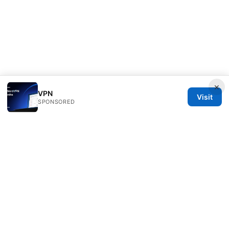
×
VPN
Visit
SPONSORED
Speedworlddragway Group LLC
100 W 1st Street
Los Angeles, CA, 90013
US
editorial@speedworlddragway.com
+1-212-555-0168
About
Privacy Policy
Terms of Use