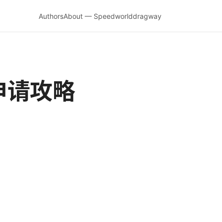
Authors
About — Speedworlddragway
申请攻略