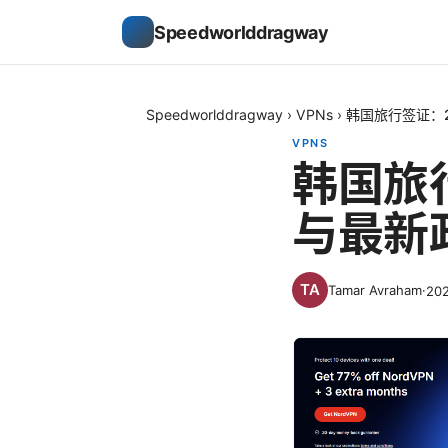
Speedworlddragway
Speedworlddragway
›
VPNs
›
韩国旅行签证：
VPNS
韩国旅
与最新
Tamar Avraham
·
20