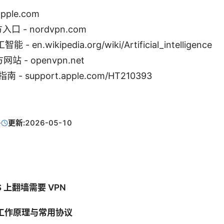
apple.com
入口 - nordvpn.com
en.wikipedia.org/wiki/Artificial_intelligence
网站 - openvpn.net
南 - support.apple.com/HT210393
·
更新:
2026-05-10
S 上翻墙需要 VPN
 的工作原理与常用协议