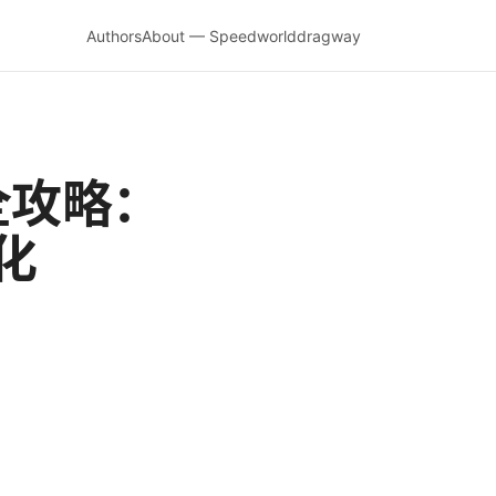
Authors
About — Speedworlddragway
置全攻略：
化