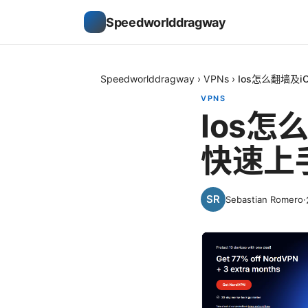
Speedworlddragway
Speedworlddragway
›
VPNs
›
Ios怎么翻墙及
VPNS
Ios怎
快速上
Sebastian Romero
·