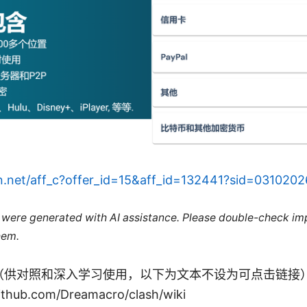
n.net/aff_c?offer_id=15&aff_id=132441?sid=0310202
le were generated with AI assistance. Please double-check im
hem.
（供对照和深入学习使用，以下为文本不设为可点击链接
hub.com/Dreamacro/clash/wiki