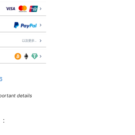
6
portant details
）：