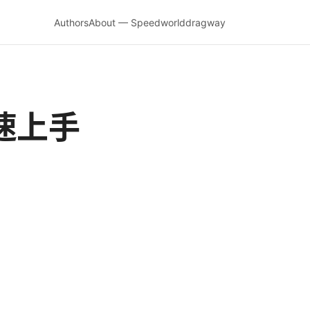
Authors
About — Speedworlddragway
速上手