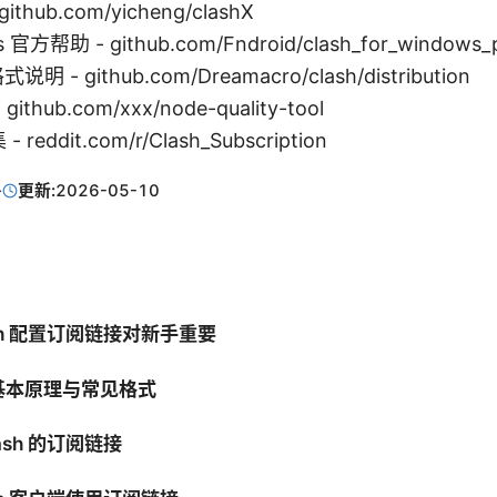
ithub.com/yicheng/clashX
s 官方帮助 - github.com/Fndroid/clash_for_windows_
 - github.com/Dreamacro/clash/distribution
hub.com/xxx/node-quality-tool
ddit.com/r/Clash_Subscription
·
更新:
2026-05-10
sh 配置订阅链接对新手重要
基本原理与常见格式
ash 的订阅链接