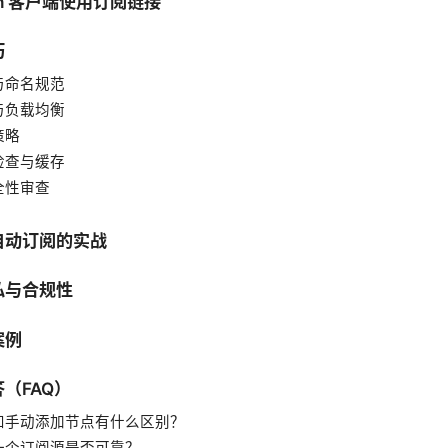
sh 客户端使用订阅链接
巧
与命名规范
与负载均衡
策略
检查与缓存
全性审查
自动订阅的实战
私与合规性
案例
（FAQ）
和手动添加节点有什么区别？
一个订阅源是否可靠？