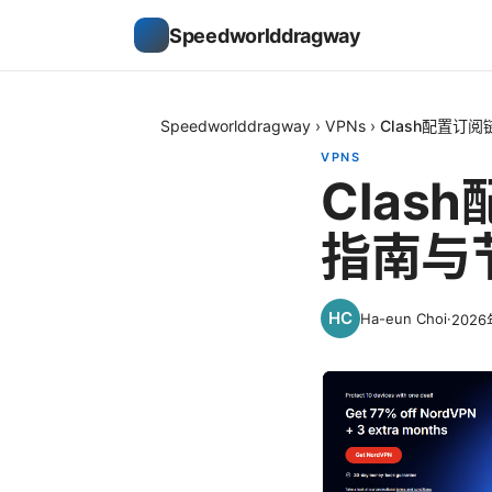
Speedworlddragway
Speedworlddragway
›
VPNs
›
Clash配置
VPNS
Cla
指南与
Ha-eun Choi
·
202