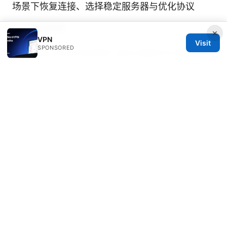
场景下恢复连接、选择稳定服务器与优化协议
Vpn无限重置
×
VPN
Visit
SPONSORED
Nordvpn my ip location your guide to hiding
and changing where you appear online
免费
vpn推荐：2025年最值得尝试的几款，亲测好用！
高性价比、极速、隐私保护与跨设备兼容指南
© Speedworlddragway 2026
Speedworlddragway Group LLC
100 W 1st Street
Los Angeles, CA, 90013