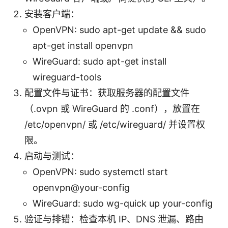
安装客户端：
OpenVPN: sudo apt-get update && sudo
apt-get install openvpn
WireGuard: sudo apt-get install
wireguard-tools
配置文件与证书：获取服务器的配置文件
（.ovpn 或 WireGuard 的 .conf），放置在
/etc/openvpn/ 或 /etc/wireguard/ 并设置权
限。
启动与测试：
OpenVPN: sudo systemctl start
openvpn@your-config
WireGuard: sudo wg-quick up your-config
验证与排错：检查本机 IP、DNS 泄漏、路由