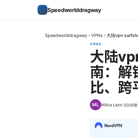
Speedworlddragway
Speedworlddragway
›
VPNs
›
大陆vpn su
VPNS
大陆vpn
南：解
比、跨
Milica Lazic
·
2026