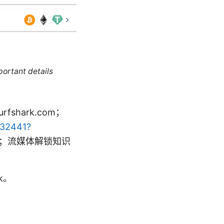
portant details
shark.com；
132441?
rivacy；流媒体解锁知识
k。