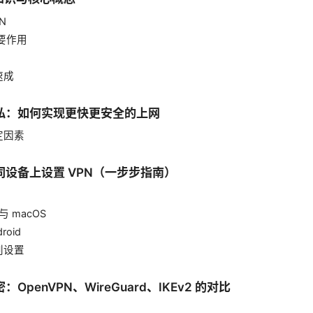
N
主要作用
速成
隐私：如何实现更快更安全的上网
定因素
不同设备上设置 VPN（一步步指南）
 与 macOS
roid
别设置
：OpenVPN、WireGuard、IKEv2 的对比