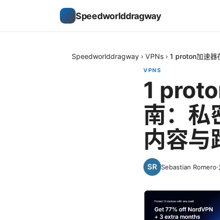
Speedworlddragway
Speedworlddragway
›
VPNs
›
1 proton
VPNS
1 pr
南：私
内容与
Sebastian Romero
·