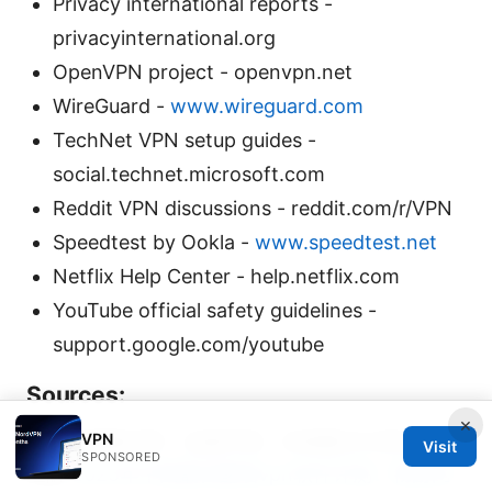
Privacy international reports -
privacyinternational.org
OpenVPN project - openvpn.net
WireGuard -
www.wireguard.com
TechNet VPN setup guides -
social.technet.microsoft.com
Reddit VPN discussions - reddit.com/r/VPN
Speedtest by Ookla -
www.speedtest.net
Netflix Help Center - help.netflix.com
YouTube official safety guidelines -
support.google.com/youtube
Sources:
×
VPN
Vpn加速器试用：全面评测、实操要点与常见问题
Visit
SPONSORED
全解
2025年中国最佳翻墙vpn软件评测：畅游网