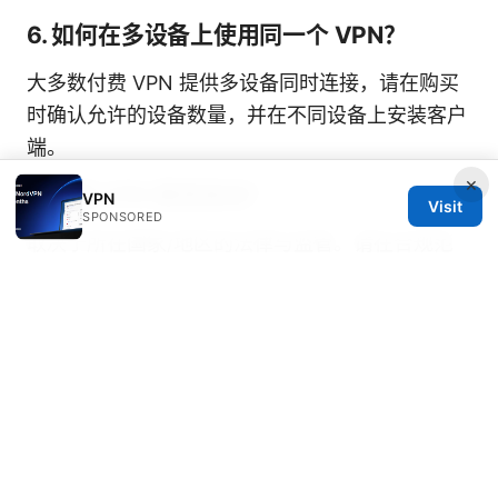
6. 如何在多设备上使用同一个 VPN？
大多数付费 VPN 提供多设备同时连接，请在购买
时确认允许的设备数量，并在不同设备上安装客户
端。
×
7. 使用 VPN 是否违法？
VPN
Visit
SPONSORED
取决于所在国家/地区的法律与监管。请在合规范
围内使用 VPN，并了解当地的法规与风险。
8. 流媒体是否能通过 VPN 解锁？
有时能，有时不能，取决于服务商的检测与封锁策
略。需要试用不同服务器和协议来测试。
9. 如何测试 VPN 的真实 IP 是否被隐藏？