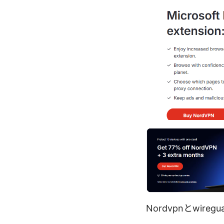
Nordvpnとwir