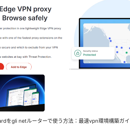
eguardをgli netルーターで使う方法：最速vpn環境構築ガ