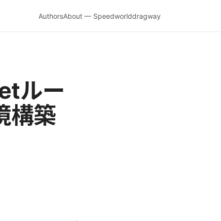
Authors
About — Speedworlddragway
netルー
境構築