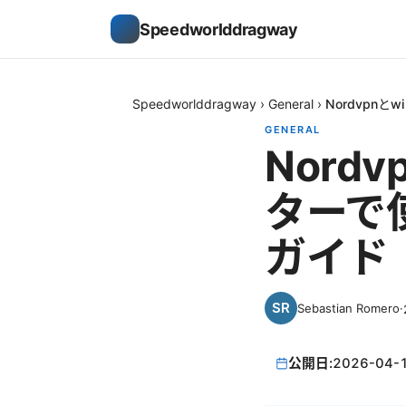
Speedworlddragway
Speedworlddragway
›
General
›
Nordvpnと
GENERAL
Nordv
ターで
ガイド
Sebastian Romero
·
公開日:
2026-04-