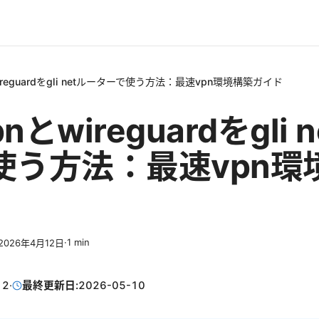
wireguardをgli netルーターで使う方法：最速vpn環境構築ガイド
pnとwireguardをgli 
使う方法：最速vpn環
·
1
min
2026年4月12日
12
·
最終更新日:
2026-05-10