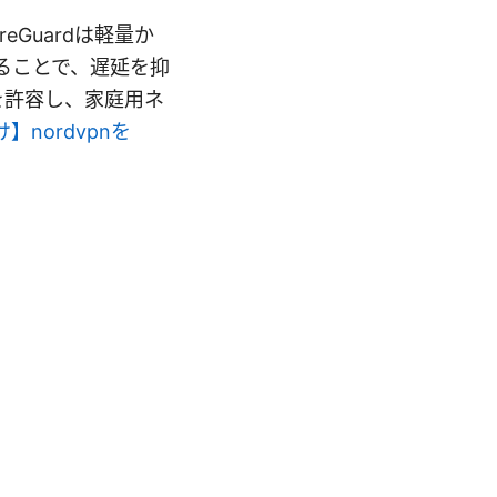
eGuardは軽量か
せることで、遅延を抑
定を許容し、家庭用ネ
】nordvpnを