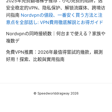
2025年免费翻墙梯子推荐：小心免费的陷阱，选
安全稳定的VPN、隐私保护、解锁流媒体、跨境访
问指南
Nordvpnの値段、一番安く買う方法と注
意点を全部話し: VPN費用徹底解説とお得ガイド
Nordvpnの同時接続数｜何台まで使える？家族や
複数デ
免費VPN推薦：2026年最值得嘗試的幾款，親測
好用！探索、比較與實用指南
© Speedworlddragway 2026