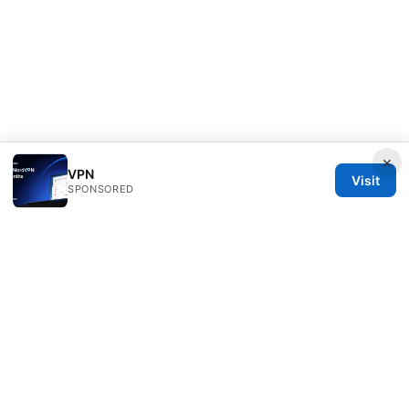
×
VPN
Visit
SPONSORED
Speedworlddragway Group LLC
100 W 1st Street
Los Angeles, CA, 90013
US
editorial@speedworlddragway.com
+1-212-555-0168
About
Privacy Policy
Terms of Use