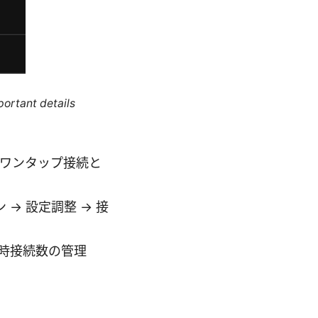
portant details
ており、ワンタップ接続と
ン → 設定調整 → 接
ス同時接続数の管理