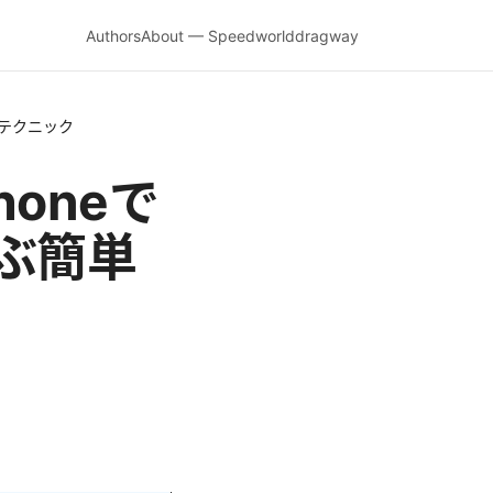
Authors
About — Speedworlddragway
践テクニック
honeで
ぶ簡単