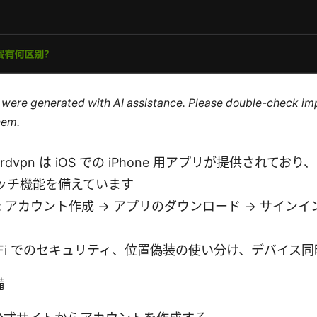
le were generated with AI assistance. Please double-check im
hem.
t: nordvpn は iOS での iPhone 用アプリが提供され
ッチ機能を備えています
step: アカウント作成 → アプリのダウンロード → サインイ
衆Wi-Fi でのセキュリティ、位置偽装の使い分け、デバイ
備