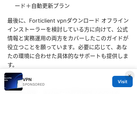
ード＋自動更新プラン
最後に、Forticlient vpnダウンロード オフライン
インストーラーを検討している方に向けて、公式
情報と実務運用の両方をカバーしたこのガイドが
役立つことを願っています。必要に応じて、あな
たの環境に合わせた具体的なサポートも提供しま
す。
×
Sources:
VPN
Visit
SPONSORED
Nord加速器：全方位VPN解锁指南与实用评测
Nordvpn Split Tunneling Not Working Here’s
How To Fix It: Quick Guide, Troubleshooting
Tips, and Prosetups
Androidでvpnを設定する方
法：アプリと手動設定の完全ガイド（2026年