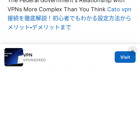
The Federal Government's Relationship with
VPNs More Complex Than You Think
Cato vpn
接続を徹底解説！初心者でもわかる設定方法から
メリット・デメリットまで
×
VPN
Visit
SPONSORED
© Speedworlddragway 2026
Speedworlddragway Group LLC
100 W 1st Street
Los Angeles, CA, 90013
US
editorial@speedworlddragway.com
+1-212-555-0168
About
Privacy Policy
Terms of Use