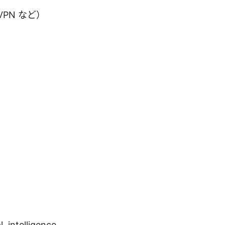
VPN など）
al_intelligence