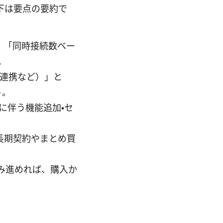
下は要点の要約で
ス」「同時接続数ベー
。
N連携など）」と
ト。
に伴う機能追加・セ
長期契約やまとめ買
み進めれば、購入か