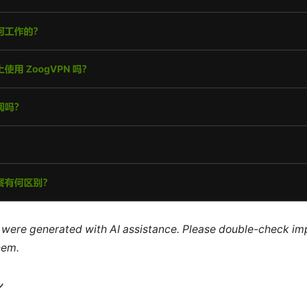
le were generated with AI assistance. Please double-check im
hem.
ン