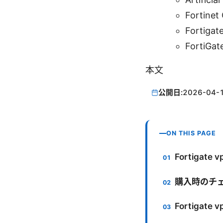
Fortinet 
Fortiga
FortiGat
本文
公開日:
2026-04-
ON THIS PAGE
Fortiga
購入時のチ
Fortiga