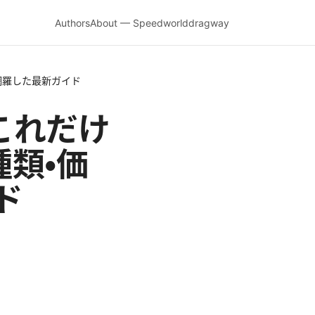
Authors
About — Speedworlddragway
を網羅した最新ガイド
：これだけ
種類・価
ド