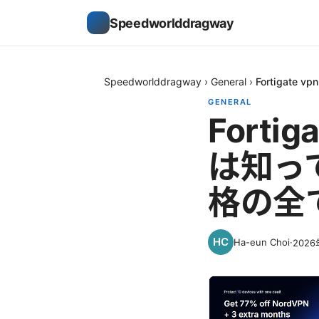
Speedworlddragway
Speedworlddragway
›
General
›
Fortiga
GENERAL
Fort
は知っ
格の全
Ha-eun Choi
·
202