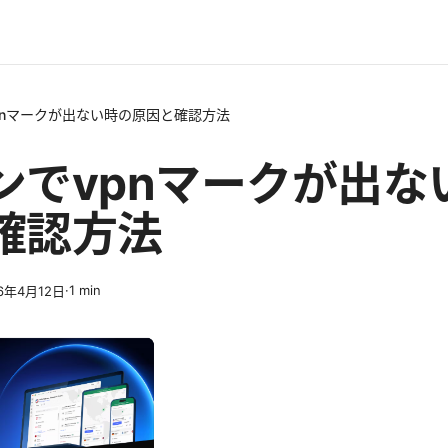
pnマークが出ない時の原因と確認方法
ンでvpnマークが出な
確認方法
·
1
min
6年4月12日