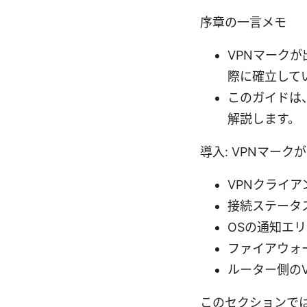
序章の一言メモ
VPNマーク
際に確立して
このガイドは、
解説します。
導入: VPNマー
VPNクライ
接続ステータ
OSの通知エ
ファイアウォ
ルーター側のV
このセクションで