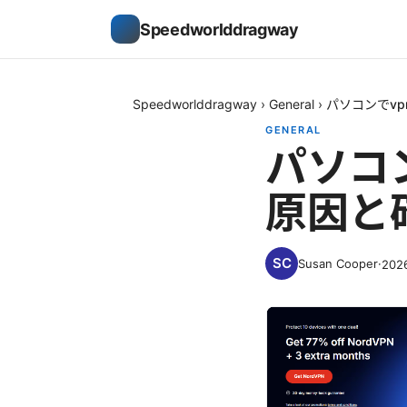
Speedworlddragway
Speedworlddragway
›
General
›
パソコンでv
GENERAL
パソコ
原因と
Susan Cooper
·
202