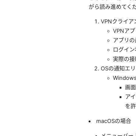
がら読み進めてく
VPNクライ
VPNア
アプリの
ログイン
実際の接
OSの通知エ
Windo
画面
アイ
を許
macOSの場合
メニューバー