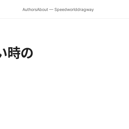
Authors
About — Speedworlddragway
い時の