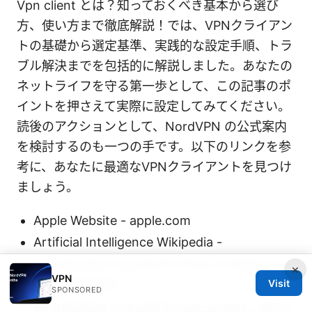
Vpn client とは？知っておくべき基本から選び
方、使い方まで徹底解説！では、VPNクライアン
トの基礎から選定基準、実践的な設定手順、トラ
ブル解決までを包括的に解説しました。あなたの
ネットライフを守る第一歩として、この記事のポ
イントを押さえて実際に設定してみてください。
読後のアクションとして、NordVPN の公式案内
を検討するのも一つの手です。以下のリンクを参
考に、あなたに最適なVPNクライアントを見つけ
ましょう。
Apple Website - apple.com
Artificial Intelligence Wikipedia -
en.wikipedia.org/wiki/Artificial_intelligence
×
VPN
Visit
VPNs 参考資料 -
SPONSORED
en.wikipedia.org/wiki/Virtual_private_netwo